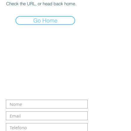
Check the URL, or head back home.
Go Home
Vuoi vivere un'esperienza
immobiliare all'altezza dei
tuoi sogni? CONTATTACI!
(Richiedi informazioni per una consulenza
personalizzata,
per una valutazione immobiliare, per il tuo
Progetto Cambio Casa,
per una ricerca casa alle nostre esperte)