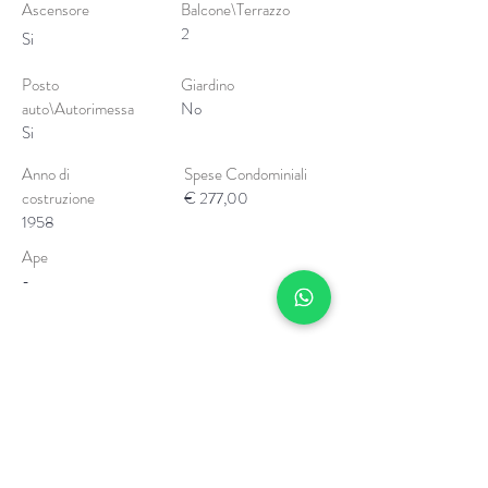
Ascensore
Balcone\Terrazzo
2
Si
Posto
Giardino
auto\Autorimessa
No
Si
Anno di
Spese Condominiali
costruzione
€ 277,00
1958
Ape
-
Posizione
Via Cairoli, 5, Bologna, BO, Italia